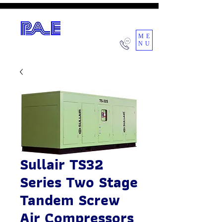
ME
NU
POWER AIR ENGINEERING CO.,LTD.
Sullair TS32
Series Two Stage
Tandem Screw
Air Compressors